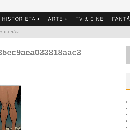
HISTORIETA
ARTE
TV & CINE
FANTÁ
REGULACIÓN
35ec9aea033818aac3