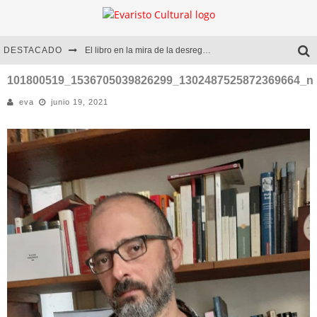
DESTACADO
El libro en la mira de la desregulación
Marcelo Rubio | El llovedor
101800519_1536705039826299_1302487525872369664_n
eva
junio 19, 2021
Diego Meret | Hotel Acapulco
Alejandra Correa | La nieve