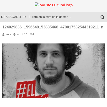
DESTACADO
El libro en la mira de la desregulación
Marcelo Rubio | El llovedor
124029836_1596549153885466_470017532544319211_n
eva
abril 28, 2021
Diego Meret | Hotel Acapulco
Alejandra Correa | La nieve