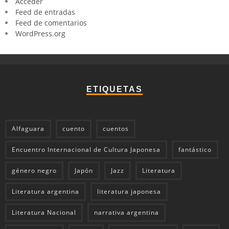
Acceder
Feed de entradas
Feed de comentarios
WordPress.org
ETIQUETAS
Alfaguara
cuento
cuentos
Encuentro Internacional de Cultura Japonesa
fantástico
género negro
Japón
Jazz
Literatura
Literatura argentina
literatura japonesa
Literatura Nacional
narrativa argentina