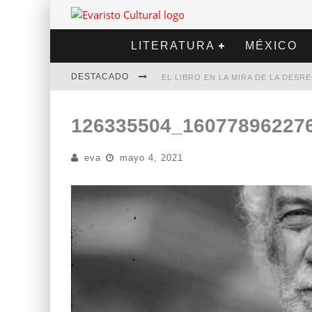
LITERATURA
MÉXICO
DESTACADO
EL LIBRO EN LA MIRA DE LA DES
MARCELO RUBIO | EL LLOVEDOR
126335504_16077896227
DIEGO MERET | HOTEL ACAPULCO
eva
mayo 4, 2021
ALEJANDRA CORREA | LA NIEVE