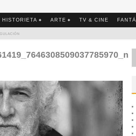
HISTORIETA
ARTE
TV & CINE
FANTÁ
REGULACIÓN
61419_7646308509037785970_n