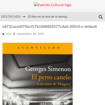
DESTACADO
El libro en la mira de la desregulación
Marcelo Rubio | El llovedor
e8731ace0f75bcf17b1666602577c4a5-300×0-c-default
eva
septiembre 28, 2021
Diego Meret | Hotel Acapulco
Alejandra Correa | La nieve