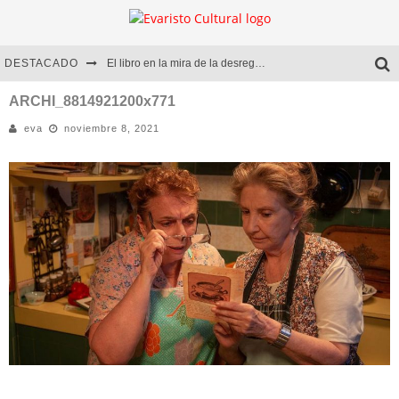
DESTACADO
El libro en la mira de la desregulación
Marcelo Rubio | El llovedor
ARCHI_8814921200x771
eva
noviembre 8, 2021
Diego Meret | Hotel Acapulco
Alejandra Correa | La nieve