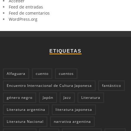
Acceder
Feed de entradas
Feed de comentarios
WordPress.org
ETIQUETAS
Alfaguara
cuento
cuentos
Encuentro Internacional de Cultura Japonesa
fantástico
género negro
Japón
Jazz
Literatura
Literatura argentina
literatura japonesa
Literatura Nacional
narrativa argentina