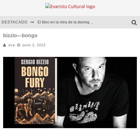
DESTACADO
El libro en la mira de la desregulación
Marcelo Rubio | El llovedor
bizzio—bongo
eva
junio 2, 2022
Diego Meret | Hotel Acapulco
Alejandra Correa | La nieve