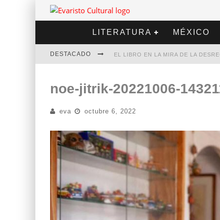
LITERATURA
MÉXICO
DESTACADO
EL LIBRO EN LA MIRA DE LA DES
MARCELO RUBIO | EL LLOVEDOR
noe-jitrik-20221006-1432
DIEGO MERET | HOTEL ACAPULCO
eva
octubre 6, 2022
ALEJANDRA CORREA | LA NIEVE