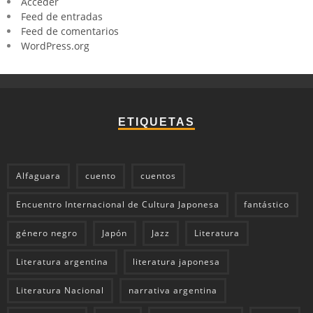
Acceder
Feed de entradas
Feed de comentarios
WordPress.org
ETIQUETAS
Alfaguara
cuento
cuentos
Encuentro Internacional de Cultura Japonesa
fantástico
género negro
Japón
Jazz
Literatura
Literatura argentina
literatura japonesa
Literatura Nacional
narrativa argentina