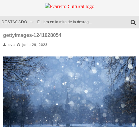
DESTACADO
El libro en la mira de la desregulación
Marcelo Rubio | El llovedor
gettyimages-1241028054
eva
junio 29, 2023
Diego Meret | Hotel Acapulco
Alejandra Correa | La nieve