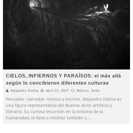
CIELOS, INFIERNOS Y PARAÍSOS: el más allá
según lo concibieron diferentes culturas
Alejandro Dolina
abril 23, 2007
México
,
Seda
Pensador, narrador, músico y escritor, Alejandro Dolina es
una figura representativa del Buenos Aires artístico y
literario. Su curiosa incursión en la historia de la
humanidad, lo llevó a meditar también s
...