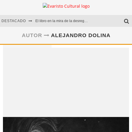
DESTACADO
El libro en la mira de la desregulación
Marcelo Rubio | El llovedor
AUTOR
ALEJANDRO DOLINA
Diego Meret | Hotel Acapulco
Alejandra Correa | La nieve
Alejandro Dolina