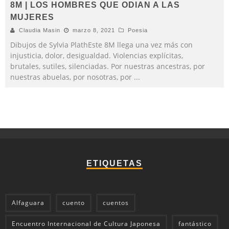
8M | LOS HOMBRES QUE ODIAN A LAS
MUJERES
Claudia Masin
marzo 8, 2021
Poesia
Dibujos de Sylvia PlathEste 8M llega una vez más con
injusticia, dolor, desigualdad. Violencias explícitas,
brutales, sutiles, silenciadas. Por nuestras ancestras, por
nuestras abuelas, por nosotras, por
...
ETIQUETAS
Alfaguara
cuento
cuentos
Encuentro Internacional de Cultura Japonesa
fantástico