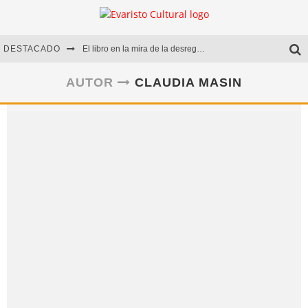
DESTACADO
El libro en la mira de la desregulación
Marcelo Rubio | El llovedor
AUTOR
CLAUDIA MASIN
Diego Meret | Hotel Acapulco
Alejandra Correa | La nieve
Claudia Masin