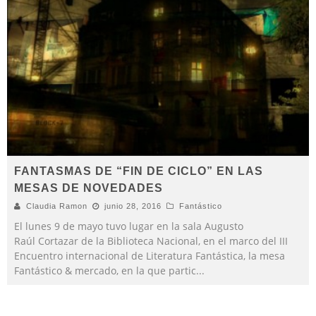
FANTASMAS DE “FIN DE CICLO” EN LAS
MESAS DE NOVEDADES
Claudia Ramon
junio 28, 2016
Fantástico
El lunes 9 de mayo tuvo lugar en la sala Augusto
Raúl Cortazar de la Biblioteca Nacional, en el marco del III
Encuentro internacional de Literatura Fantástica, la mesa
Fantástico & mercado, en la que partic
...