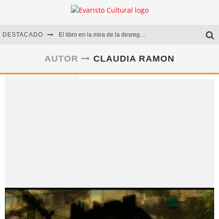
DESTACADO
El libro en la mira de la desregulación
Marcelo Rubio | El llovedor
AUTOR
CLAUDIA RAMON
Diego Meret | Hotel Acapulco
Alejandra Correa | La nieve
Claudia Ramon