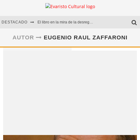
DESTACADO
El libro en la mira de la desregulación
Marcelo Rubio | El llovedor
AUTOR
EUGENIO RAUL ZAFFARONI
Diego Meret | Hotel Acapulco
Alejandra Correa | La nieve
Eugenio Raul Zaffaroni