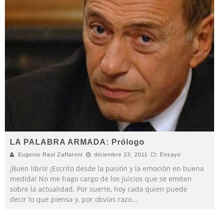
LA PALABRA ARMADA: Prólogo
Eugenio Raul Zaffaroni
diciembre 23, 2011
Ensayo
¡Buen libro! ¡Escrito desde la pasión y la emoción en buena
medida! No me hago cargo de los juicios que se emiten
sobre la actualidad. Por suerte, hoy cada quien puede
decir lo que piensa y, por obvias razo
...