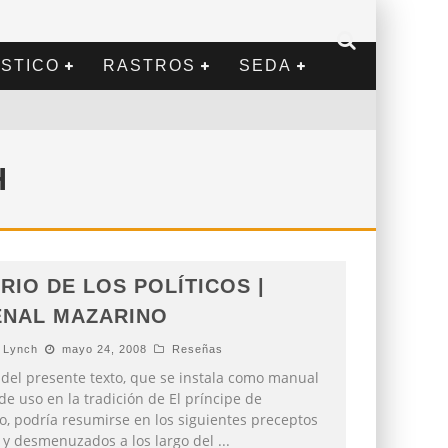
STICO
RASTROS
SEDA
H
RIO DE LOS POLÍTICOS |
NAL MAZARINO
 Lynch
mayo 24, 2008
Reseñas
u del presente texto, que se instala como manual
 de uso en la tradición de El príncipe de
, podría resumirse en los siguientes preceptos
 y desmenuzados a los largo del
...