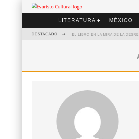
LITERATURA
MÉXICO
DESTACADO
EL LIBRO EN LA MIRA DE LA DES
MARCELO RUBIO | EL LLOVEDOR
DIEGO MERET | HOTEL ACAPULCO
ALEJANDRA CORREA | LA NIEVE