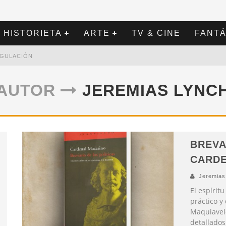
HISTORIETA
ARTE
TV & CINE
FANTÁ
REGULACIÓN
AUTOR
JEREMIAS LYNC
BREVA
CARDE
Jeremias
El espírit
práctico y
Maquiavelo
detallados