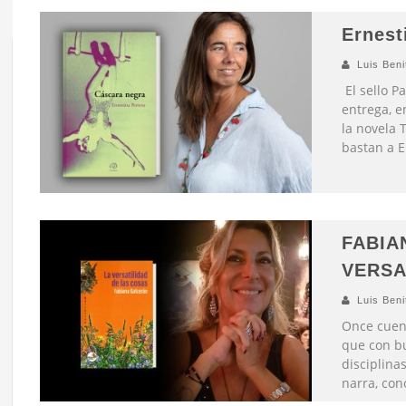
Ernest
Luis Beni
El sello P
entrega, e
la novela 
bastan a E
,
,
FABIA
VERSA
Luis Beni
Once cuent
que con b
disciplina
narra, con