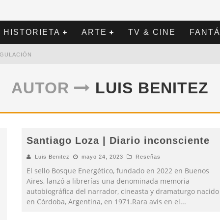
HISTORIETA
ARTE
TV & CINE
FANTÁ
REGULACIÓN
AUTOR
LUIS BENITEZ
Santiago Loza | Diario inconsciente
Luis Benitez
mayo 24, 2023
Reseñas
El sello Bosque Energético, fundado en 2022 en Buenos
Aires, lanzó a librerías una denominada memoria
autobiográfica del narrador, cineasta y dramaturgo nacido
en Córdoba, Argentina, en 1971.Rara avis en el
...