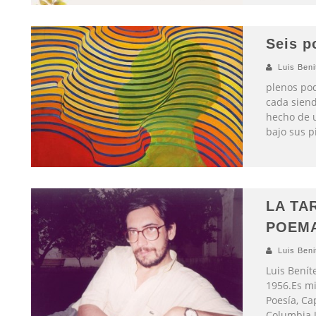
Seis p
Luis Beni
plenos pod
cada siend
hecho de 
bajo sus p
LA TA
POEM
Luis Beni
Luis Benít
1956.Es m
Poesía, Ca
Columbia U