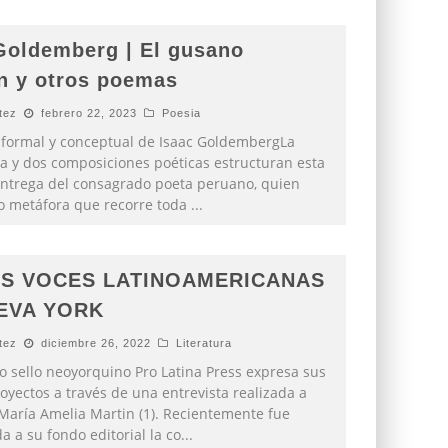
Goldemberg | El gusano
ín y otros poemas
tez
febrero 22, 2023
Poesia
 formal y conceptual de Isaac GoldembergLa
a y dos composiciones poéticas estructuran esta
ntrega del consagrado poeta peruano, quien
o metáfora que recorre toda
...
S VOCES LATINOAMERICANAS
EVA YORK
tez
diciembre 26, 2022
Literatura
o sello neoyorquino Pro Latina Press expresa sus
royectos a través de una entrevista realizada a
, María Amelia Martin (1). Recientemente fue
a a su fondo editorial la co
...