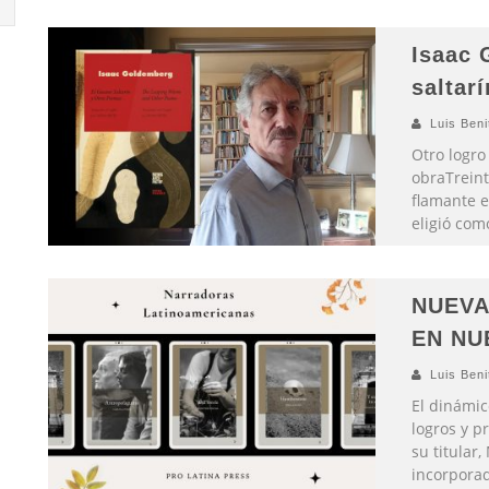
Isaac 
saltar
Luis Beni
Otro logro
obraTreint
flamante e
eligió com
NUEVA
EN NU
Luis Beni
El dinámic
logros y p
su titular
incorporad