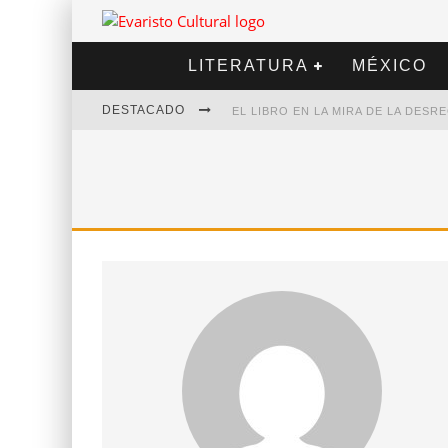
LITERATURA
MÉXICO
DESTACADO
EL LIBRO EN LA MIRA DE LA DES
MARCELO RUBIO | EL LLOVEDOR
DIEGO MERET | HOTEL ACAPULCO
ALEJANDRA CORREA | LA NIEVE