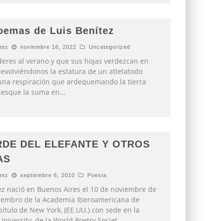
oemas de Luis Benítez
tez
noviembre 16, 2022
Uncategorized
eres al verano y que sus hojas verdezcan en
evolviéndonos la estatura de un atletatodo
una respiración que ardequemando la tierra
iesque la suma en
...
RDE DEL ELEFANTE Y OTROS
AS
tez
septiembre 6, 2010
Poesia
ez nació en Buenos Aires el 10 de noviembre de
iembro de la Academia Iberoamericana de
pítulo de New York, (EE.UU.) con sede en la
niversity, de la World Poetry Societ
...