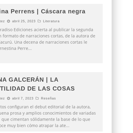
ina Perrens | Cáscara negra
tez
abril 25, 2023
Literatura
aradiso Ediciones acierta al publicar la segunda
n formato de narraciones cortas, de la autora de
Tacurú. Una decena de narraciones cortas le
rnestina Perre
...
NA GALCERÁN | LA
TILIDAD DE LAS COSAS
tez
abril 7, 2023
Reseñas
os configuran el debut editorial de la autora,
uena prosa y amplios conocimientos de variadas
s que cimentan sólidamente la base de lo que
oce muy bien cómo atrapar la ate
...