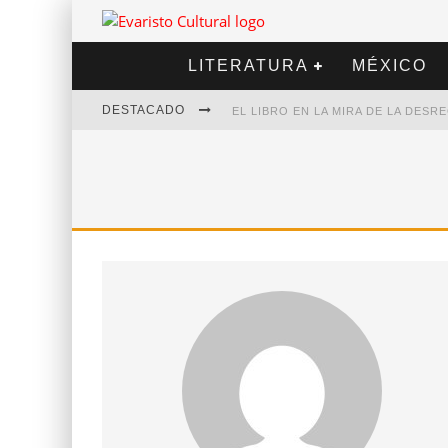
LITERATURA
MÉXICO
DESTACADO
EL LIBRO EN LA MIRA DE LA DES
MARCELO RUBIO | EL LLOVEDOR
DIEGO MERET | HOTEL ACAPULCO
ALEJANDRA CORREA | LA NIEVE