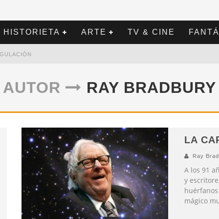
HISTORIETA
ARTE
TV & CINE
FANTÁ
REGULACIÓN
AUTOR
RAY BRADBURY
LA CA
Ray Brad
A los 91 a
y escrito
huérfanos 
mágico mun