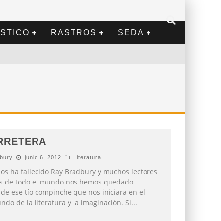
STICO
RASTROS
SEDA
RRETERA
bury
junio 6, 2012
Literatura
ños ha fallecido Ray Bradbury y muchos lectores
res de todo el mundo nos hemos quedado
de ese tío compinche que nos iniciara en el
do de la literatura y la imaginación. Si
...