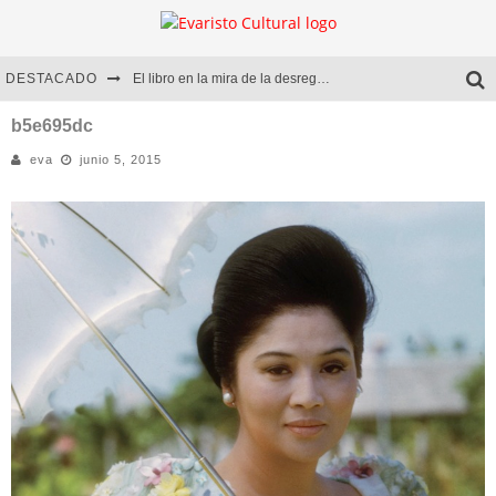
DESTACADO
El libro en la mira de la desregulación
Marcelo Rubio | El llovedor
b5e695dc
eva
junio 5, 2015
Diego Meret | Hotel Acapulco
Alejandra Correa | La nieve