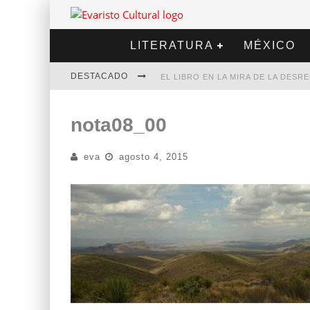
LITERATURA
MÉXICO
DESTACADO
EL LIBRO EN LA MIRA DE LA DES
MARCELO RUBIO | EL LLOVEDOR
nota08_00
DIEGO MERET | HOTEL ACAPULCO
eva
agosto 4, 2015
ALEJANDRA CORREA | LA NIEVE