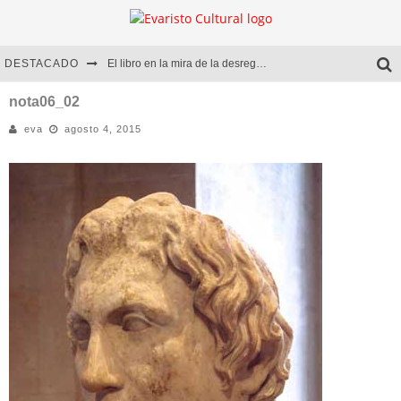
DESTACADO
El libro en la mira de la desregulación
Marcelo Rubio | El llovedor
nota06_02
eva
agosto 4, 2015
Diego Meret | Hotel Acapulco
Alejandra Correa | La nieve