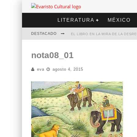
LITERATURA
MÉXICO
DESTACADO
EL LIBRO EN LA MIRA DE LA DES
MARCELO RUBIO | EL LLOVEDOR
nota08_01
DIEGO MERET | HOTEL ACAPULCO
eva
agosto 4, 2015
ALEJANDRA CORREA | LA NIEVE