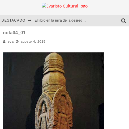
DESTACADO
El libro en la mira de la desregulación
Marcelo Rubio | El llovedor
nota04_01
eva
agosto 4, 2015
Diego Meret | Hotel Acapulco
Alejandra Correa | La nieve