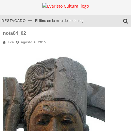
DESTACADO
El libro en la mira de la desregulación
Marcelo Rubio | El llovedor
nota04_02
eva
agosto 4, 2015
Diego Meret | Hotel Acapulco
Alejandra Correa | La nieve