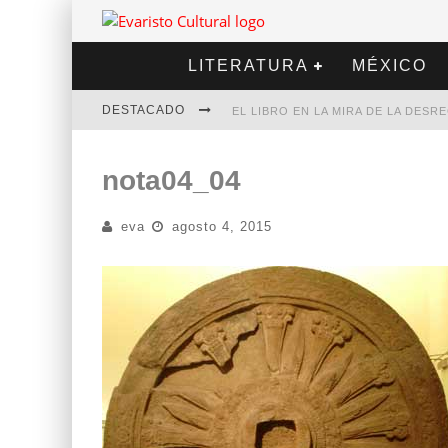
LITERATURA
MÉXICO
DESTACADO
EL LIBRO EN LA MIRA DE LA DES
MARCELO RUBIO | EL LLOVEDOR
nota04_04
DIEGO MERET | HOTEL ACAPULCO
eva
agosto 4, 2015
ALEJANDRA CORREA | LA NIEVE