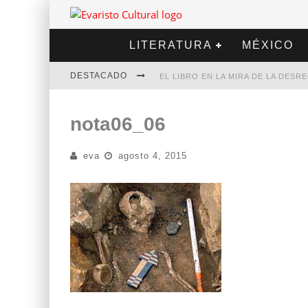
LITERATURA
MÉXICO
DESTACADO
EL LIBRO EN LA MIRA DE LA DES
MARCELO RUBIO | EL LLOVEDOR
nota06_06
DIEGO MERET | HOTEL ACAPULCO
eva
agosto 4, 2015
ALEJANDRA CORREA | LA NIEVE