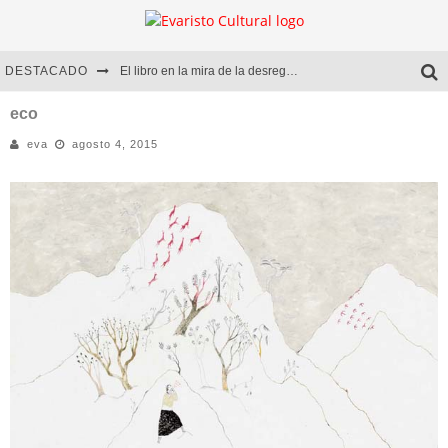
DESTACADO
El libro en la mira de la desregulación
Marcelo Rubio | El llovedor
eco
eva
agosto 4, 2015
Diego Meret | Hotel Acapulco
Alejandra Correa | La nieve