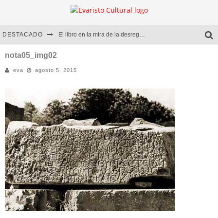
DESTACADO
El libro en la mira de la desregulación
Marcelo Rubio | El llovedor
nota05_img02
eva
agosto 5, 2015
Diego Meret | Hotel Acapulco
Alejandra Correa | La nieve