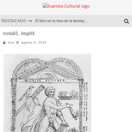
DESTACADO
El libro en la mira de la desregulación
Marcelo Rubio | El llovedor
nota01_img04
eva
agosto 5, 2015
Diego Meret | Hotel Acapulco
Alejandra Correa | La nieve