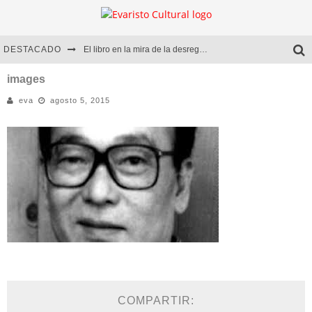
DESTACADO
El libro en la mira de la desregulación
Marcelo Rubio | El llovedor
images
eva
agosto 5, 2015
Diego Meret | Hotel Acapulco
Alejandra Correa | La nieve
COMPARTIR: