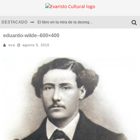
DESTACADO
El libro en la mira de la desregulación
Marcelo Rubio | El llovedor
eduardo-wilde–600×400
eva
agosto 5, 2015
Diego Meret | Hotel Acapulco
Alejandra Correa | La nieve