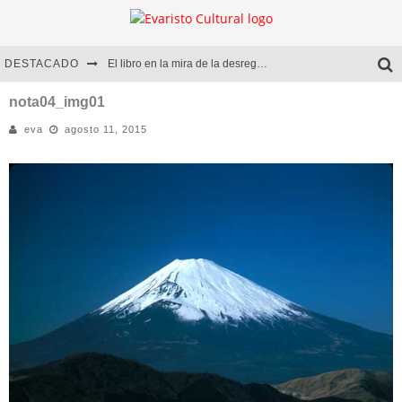
DESTACADO
El libro en la mira de la desregulación
Marcelo Rubio | El llovedor
nota04_img01
eva
agosto 11, 2015
Diego Meret | Hotel Acapulco
Alejandra Correa | La nieve