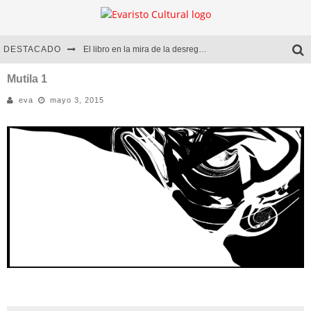
DESTACADO
El libro en la mira de la desregulación
Marcelo Rubio | El llovedor
Mutila 1
eva
mayo 3, 2015
Diego Meret | Hotel Acapulco
Alejandra Correa | La nieve