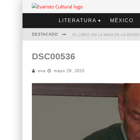
LITERATURA
MÉXICO
DESTACADO
EL LIBRO EN LA MIRA DE LA DES
MARCELO RUBIO | EL LLOVEDOR
DSC00536
DIEGO MERET | HOTEL ACAPULCO
eva
mayo 29, 2015
ALEJANDRA CORREA | LA NIEVE