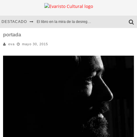
DESTACADO
El libro en la mira de la desregulación
Marcelo Rubio | El llovedor
portada
eva
mayo 30, 2015
Diego Meret | Hotel Acapulco
Alejandra Correa | La nieve