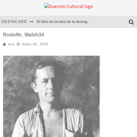
DESTACADO
El libro en la mira de la desregulación
Marcelo Rubio | El llovedor
Rodolfo_Walsh34
eva
mayo 30, 2015
Diego Meret | Hotel Acapulco
Alejandra Correa | La nieve