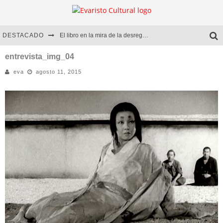
DESTACADO
El libro en la mira de la desregulación
Marcelo Rubio | El llovedor
entrevista_img_04
eva
agosto 11, 2015
Diego Meret | Hotel Acapulco
Alejandra Correa | La nieve