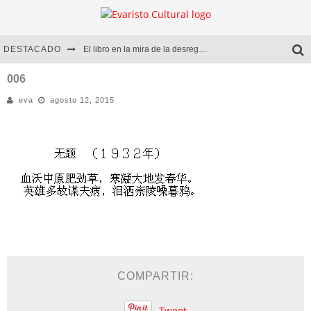
DESTACADO
El libro en la mira de la desregulación
Marcelo Rubio | El llovedor
006
eva
agosto 12, 2015
Diego Meret | Hotel Acapulco
Alejandra Correa | La nieve
COMPARTIR:
Tweet