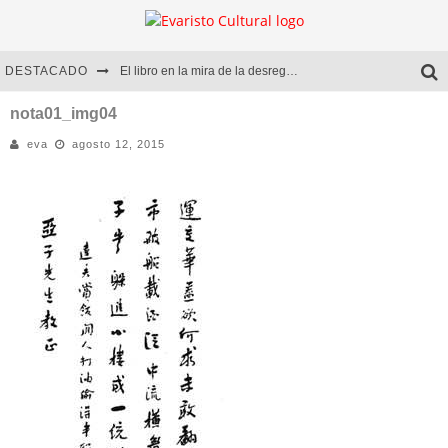
DESTACADO
El libro en la mira de la desregulación
Marcelo Rubio | El llovedor
nota01_img04
eva
agosto 12, 2015
Diego Meret | Hotel Acapulco
Alejandra Correa | La nieve