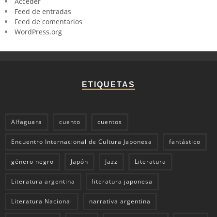
Acceder
Feed de entradas
Feed de comentarios
WordPress.org
ETIQUETAS
Alfaguara
cuento
cuentos
Encuentro Internacional de Cultura Japonesa
fantástico
género negro
Japón
Jazz
Literatura
Literatura argentina
literatura japonesa
Literatura Nacional
narrativa argentina