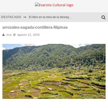
DESTACADO
El libro en la mira de la desregulación
Marcelo Rubio | El llovedor
arrozales-sagada-cordillera-filipinas
eva
agosto 12, 2015
Diego Meret | Hotel Acapulco
Alejandra Correa | La nieve