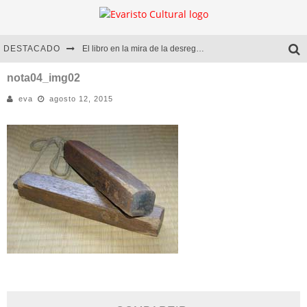
DESTACADO
El libro en la mira de la desregulación
Marcelo Rubio | El llovedor
nota04_img02
eva
agosto 12, 2015
Diego Meret | Hotel Acapulco
Alejandra Correa | La nieve