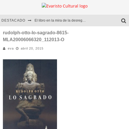
DESTACADO
El libro en la mira de la desregulación
Marcelo Rubio | El llovedor
rudolph-otto-lo-sagrado-8615-
MLA20006066320_112013-O
Diego Meret | Hotel Acapulco
eva
abril 20, 2015
Alejandra Correa | La nieve