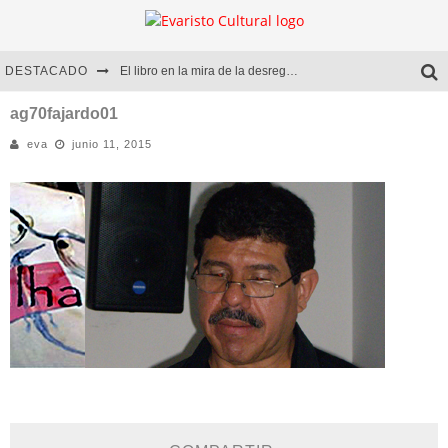
DESTACADO
El libro en la mira de la desregulación
Marcelo Rubio | El llovedor
ag70fajardo01
eva
junio 11, 2015
Diego Meret | Hotel Acapulco
Alejandra Correa | La nieve