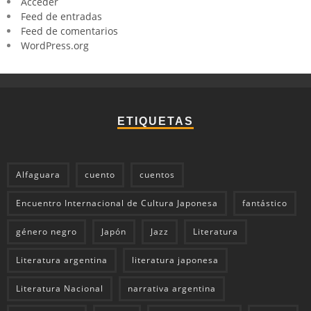
Acceder
Feed de entradas
Feed de comentarios
WordPress.org
ETIQUETAS
Alfaguara
cuento
cuentos
Encuentro Internacional de Cultura Japonesa
fantástico
género negro
Japón
Jazz
Literatura
Literatura argentina
literatura japonesa
Literatura Nacional
narrativa argentina