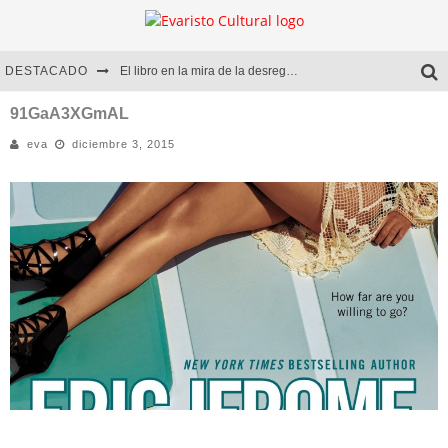
DESTACADO
El libro en la mira de la desregulación
Marcelo Rubio | El llovedor
91GaA3XGmAL
eva
diciembre 3, 2015
Diego Meret | Hotel Acapulco
Alejandra Correa | La nieve