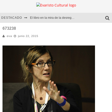
DESTACADO
El libro en la mira de la desregulación
Marcelo Rubio | El llovedor
673238
eva
junio 22, 2015
Diego Meret | Hotel Acapulco
Alejandra Correa | La nieve