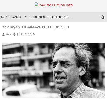
DESTACADO
El libro en la mira de la desregulación
Marcelo Rubio | El llovedor
zelarayan_CLAIMA20110110_0175_8
eva
junio 4, 2015
Diego Meret | Hotel Acapulco
Alejandra Correa | La nieve