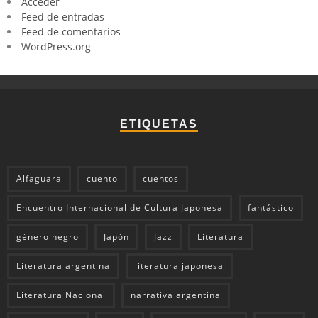
Acceder
Feed de entradas
Feed de comentarios
WordPress.org
ETIQUETAS
Alfaguara
cuento
cuentos
Encuentro Internacional de Cultura Japonesa
fantástico
género negro
Japón
Jazz
Literatura
Literatura argentina
literatura japonesa
Literatura Nacional
narrativa argentina