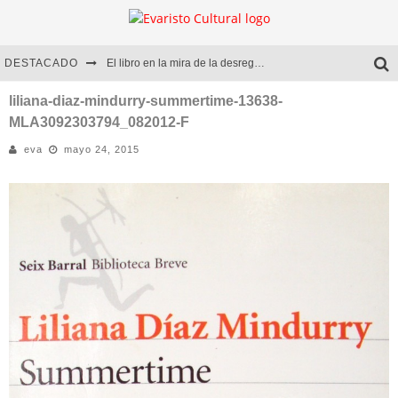
DESTACADO
El libro en la mira de la desregulación
Marcelo Rubio | El llovedor
liliana-diaz-mindurry-summertime-13638-
MLA3092303794_082012-F
Diego Meret | Hotel Acapulco
eva
mayo 24, 2015
Alejandra Correa | La nieve