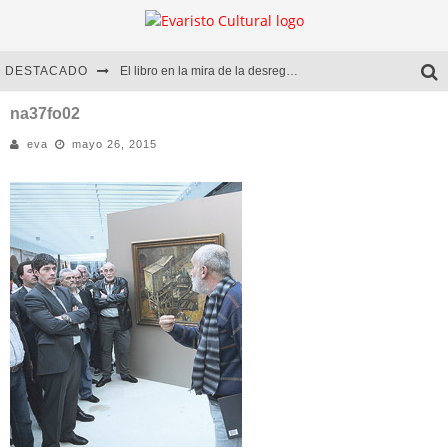
DESTACADO
El libro en la mira de la desregulación
Marcelo Rubio | El llovedor
na37fo02
eva
mayo 26, 2015
Diego Meret | Hotel Acapulco
Alejandra Correa | La nieve