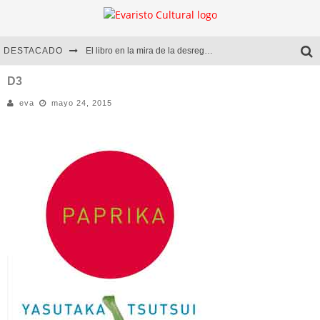
DESTACADO
El libro en la mira de la desregulación
Marcelo Rubio | El llovedor
D3
eva
mayo 24, 2015
Diego Meret | Hotel Acapulco
Alejandra Correa | La nieve