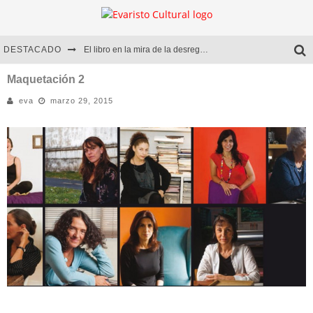
DESTACADO
El libro en la mira de la desregulación
Marcelo Rubio | El llovedor
Maquetación 2
eva
marzo 29, 2015
Diego Meret | Hotel Acapulco
Alejandra Correa | La nieve