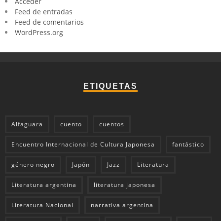
Acceder
Feed de entradas
Feed de comentarios
WordPress.org
ETIQUETAS
Alfaguara
cuento
cuentos
Encuentro Internacional de Cultura Japonesa
fantástico
género negro
Japón
Jazz
Literatura
Literatura argentina
literatura japonesa
Literatura Nacional
narrativa argentina