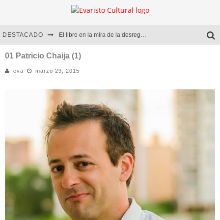
DESTACADO
El libro en la mira de la desregulación
Marcelo Rubio | El llovedor
01 Patricio Chaija (1)
eva
marzo 29, 2015
Diego Meret | Hotel Acapulco
Alejandra Correa | La nieve