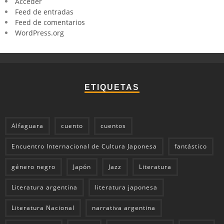
Acceder
Feed de entradas
Feed de comentarios
WordPress.org
ETIQUETAS
Alfaguara
cuento
cuentos
Encuentro Internacional de Cultura Japonesa
fantástico
género negro
Japón
Jazz
Literatura
Literatura argentina
literatura japonesa
Literatura Nacional
narrativa argentina