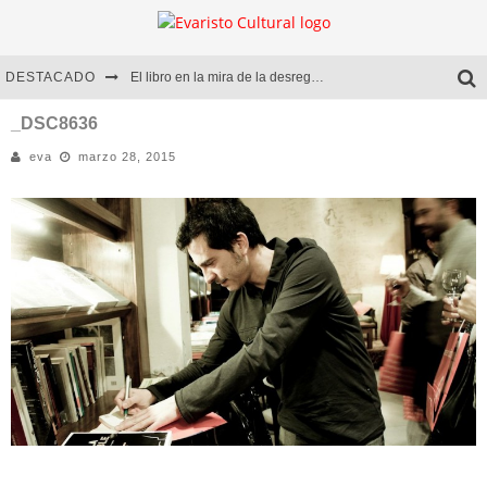
DESTACADO
El libro en la mira de la desregulación
Marcelo Rubio | El llovedor
_DSC8636
eva
marzo 28, 2015
Diego Meret | Hotel Acapulco
Alejandra Correa | La nieve